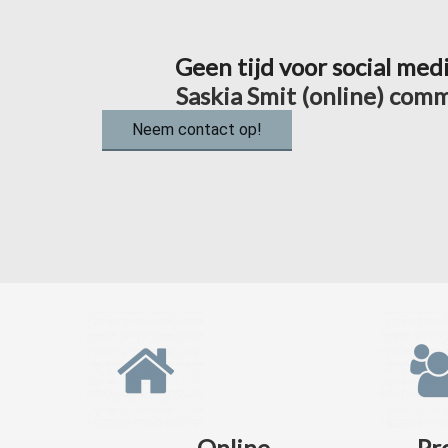
Voorkeuren opslaan
Geen tijd voor social med
S
a
s
k
i
a
S
m
i
t
(
o
n
l
i
n
e
)
c
o
m
Neem contact op!
Online
Pr