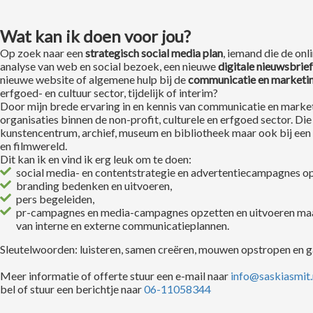
Wat kan ik doen voor jou
?
Op zoek naar een
strategisch social media plan
, iemand die de on
analyse van web en social bezoek, een nieuwe
digitale nieuwsbrief
nieuwe website of algemene hulp bij de
communicatie en marketi
erfgoed- en cultuur sector, tijdelijk of interim?
Door mijn brede ervaring in en kennis van communicatie en marketi
organisaties binnen de non-profit, culturele en erfgoed sector. Di
kunstencentrum, archief, museum en bibliotheek maar ook bij een
en filmwereld.
Dit kan ik en vind ik erg leuk om te doen:
social media- en contentstrategie en advertentiecampagnes op
branding bedenken en uitvoeren,
pers begeleiden,
pr-campagnes en media-campagnes opzetten en uitvoeren maar
van interne en externe communicatieplannen.
Sleutelwoorden: luisteren, samen creëren, mouwen opstropen en g
Meer informatie of offerte stuur een e-mail naar
info@saskiasmit.
bel of stuur een berichtje naar
06-11058344