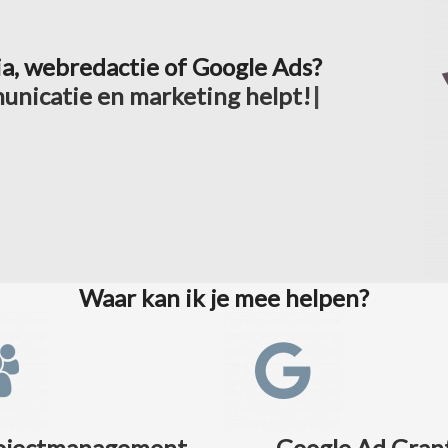
ia, webredactie of Google Ads?
m
u
n
i
c
a
t
i
e
e
n
m
a
r
k
e
t
i
n
g
h
e
l
p
t
!
Waar kan ik je mee helpen?
ojectmanagement
Google Ad Gran