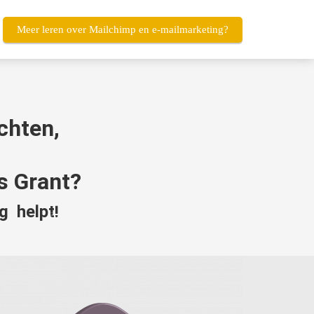
Meer leren over Mailchimp en e-mailmarketing?
ichten,
s Grant?
g helpt!