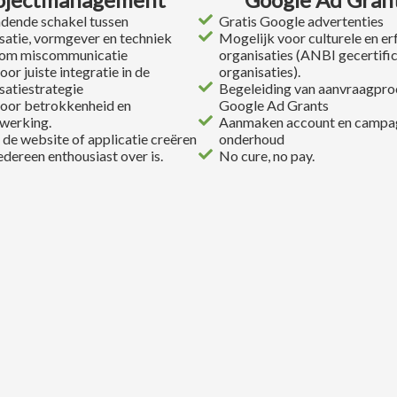
dende schakel tussen
Gratis Google advertenties
satie, vormgever en techniek
Mogelijk voor culturele en e
om miscommunicatie
organisaties (ANBI gecertifi
oor juiste integratie in de
organisaties).
satiestrategie
Begeleiding van aanvraagpr
oor betrokkenheid en
Google Ad Grants
werking.
Aanmaken account en campag
de website of applicatie creëren
onderhoud
edereen enthousiast over is.
No cure, no pay.