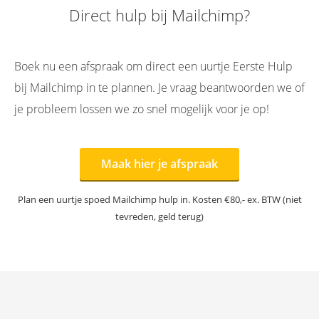
Direct hulp bij Mailchimp?
 op de
e. Hierdoor
 website-
ren
Boek nu een afspraak om direct een uurtje Eerste Hulp
nte
bij Mailchimp in te plannen. Je vraag beantwoorden we of
enties
je probleem lossen we zo snel mogelijk voor je op!
gebaseerd
 gedrag van
ezoeker.
Maak hier je afspraak
uren
Plan een uurtje spoed Mailchimp hulp in. Kosten €80,- ex. BTW (niet
tevreden, geld terug)